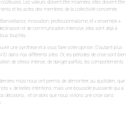
teuses. Les valeurs doivent être incarnées, elles doivent être
ents et les actes des membres de la collectivité concernée.
 Bienveillance, innovation, professionnalisme, et « ensemble ».
e déclinaison et de communication intensive, elles sont déjà à
 tous touchés.
uvrir une synthèse et à vous faire votre opinion. D’autant plus
VID dans nos différents sites. Or, les périodes de crise sont bien
uation de stress intense, de danger parfois, les comportements
rniers mois nous ont permis de démontrer, au quotidien, que
ots », de belles intentions, mais une boussole puissante qui a
 décisions… et ce alors que nous vivions une crise sans
.