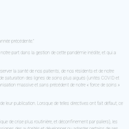
l’année précédente."
notre part dans la gestion de cette pandémie inédite, et qui a
server la santé de nos patients, de nos résidents et de notre
ue de saturation des lignes de soins plus aiguës (unités COVID et
anisation massive et sans précédent de notre « force de soins »
eur publication. Lorsque de telles directives ont fait défaut, ce
que de crise plus routinière, et déconfinement par paliers), les
nsignes des autorités et développer ou adapter certains de ses