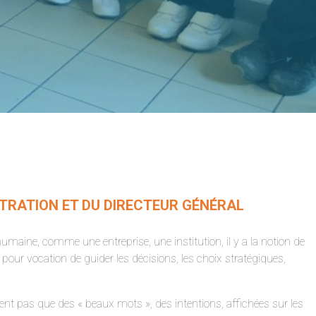
STRATION ET DU DIRECTEUR GÉNÉRAL
 humaine, comme une entreprise, une institution, il y a la notion de
 pour vocation de guider les décisions, les choix stratégiques,
ent pas que des « beaux mots », des intentions, affichées sur les