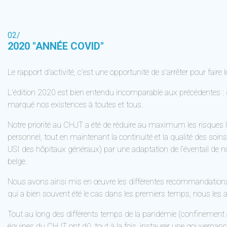
02/
2020 "ANNÉE COVID"
Le rapport d’activité, c’est une opportunité de s’arrêter pour faire 
L’édition 2020 est bien entendu incomparable aux précédentes : dè
marqué nos existences à toutes et tous.
Notre priorité au CHJT a été de réduire au maximum les risques li
personnel, tout en maintenant la continuité et la qualité des soins
USI des hôpitaux généraux) par une adaptation de l’éventail de no
belge.
Nous avons ainsi mis en œuvre les différentes recommandations émi
qui a bien souvent été le cas dans les premiers temps, nous les 
Tout au long des différents temps de la pandémie (confinement au pi
équipes du CHJT ont dû, tout à la fois, instaurer une gouvernanc