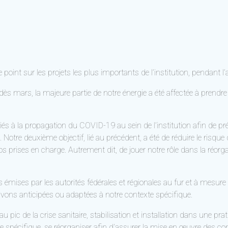
le point sur les projets les plus importants de l’institution, pendant 
s mars, la majeure partie de notre énergie a été affectée à prendre 
és à la propagation du COVID-19 au sein de l’institution afin de pré
. Notre deuxième objectif, lié au précédent, a été de réduire le risq
s prises en charge. Autrement dit, de jouer notre rôle dans la réorg
ses par les autorités fédérales et régionales au fur et à mesure de l
avons anticipées ou adaptées à notre contexte spécifique.
c de la crise sanitaire, stabilisation et installation dans une prati
e spécifique, se réorganiser afin d’assurer la mise en œuvre des co