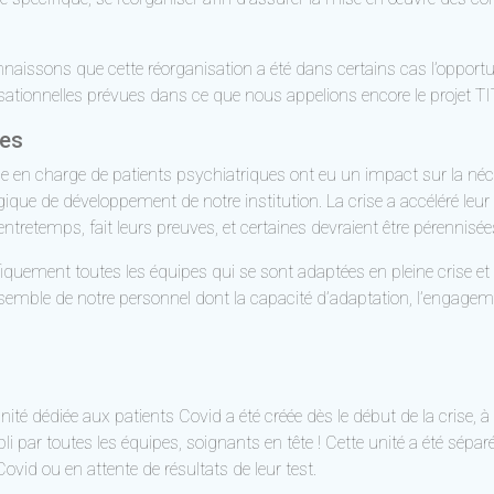
nnaissons que cette réorganisation a été dans certains cas l’opportu
nisationnelles prévues dans ce que nous appelions encore le projet 
tes
rise en charge de patients psychiatriques ont eu un impact sur la néce
ique de développement de notre institution. La crise a accéléré leur 
ntretemps, fait leurs preuves, et certaines devraient être pérennisée
cifiquement toutes les équipes qui se sont adaptées en pleine crise e
mble de notre personnel dont la capacité d’adaptation, l’engageme
é dédiée aux patients Covid a été créée dès le début de la crise, à l
pli par toutes les équipes, soignants en tête ! Cette unité a été sépa
vid ou en attente de résultats de leur test.