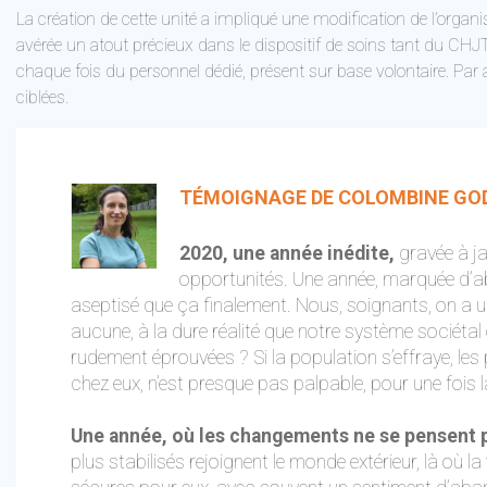
La création de cette unité a impliqué une modification de l’organi
avérée un atout précieux dans le dispositif de soins tant du CHJT 
chaque fois du personnel dédié, présent sur base volontaire. Par 
ciblées.
TÉMOIGNAGE DE COLOMBINE GODA
2020, une année inédite,
gravée à ja
opportunités. Une année, marquée d’abo
aseptisé que ça finalement. Nous, soignants, on a 
aucune, à la dure réalité que notre système sociét
rudement éprouvées ? Si la population s’effraye, les p
chez eux, n’est presque pas palpable, pour une fois l
Une année, où les changements ne se pensent pas
plus stabilisés rejoignent le monde extérieur, là où l