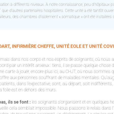
sation à différents niveaux. A notre connaissance, peu d’hôpitaux ps
que d’autres partenaires hospitaliers. Cette unité a été tantôt ouve
ailleurs, des chambres d’isolement « somatique » ont été installées 
RT, INFIRMIÈRE CHEFFE, UNITÉ EOLE ET UNITÉ COV
mais dans nos corps et nos esprits de soignants, où nous avon
rd par un intérêt anxieux : tiens, il se passe quelque chose 
une carte à jouer, encore plus ici, au CHJT, où nous sommes
al offre aux personnes souffrant de maladies mentales. Qu’au
atients, dans l’expectative, sont, au départ, soit indifférents,
a folie est en dehors des murs.
, ils se font :
les soignants s’organisent et en quelques h
a veille cela semblait impossible. Nous passons le relais dans l