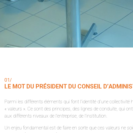
01/
LE MOT DU PRÉSIDENT DU CONSEIL D’ADMINI
Parmi les différents éléments qui font l’identité d’une collectivité
« valeurs ». Ce sont des principes, des lignes de conduite, qui ont
aux différents niveaux de l’entreprise, de l’institution.
Un enjeu fondamental est de faire en sorte que ces valeurs ne soi