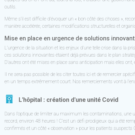
outils.
Même s’il est difficile d’évoquer un « bon côté des choses », reco
manière accélérée, certaines modifications structurelles et orga
Mise en place en urgence de solutions innovan
L’urgence de la situation et les enjeux d’une telle crise dans la p
ces solutions innovantes étaient déjà prévues dans le plan stratég
D’autres ont été mises en place sans anticipation mais elles ont, e
Il ne sera pas possible de les citer toutes ici et de remercier spé
en un temps extrêmement court. Nos remerciements vont à l’ense
L'hôpital : création d'une unité Covid
Dans l’optique de limiter au maximum les contaminations, une unit
record, environ 48 heures ! C’est un défi prodigieux qui a été rem
confirmés et un côté « observation » pour les patients suspects Co