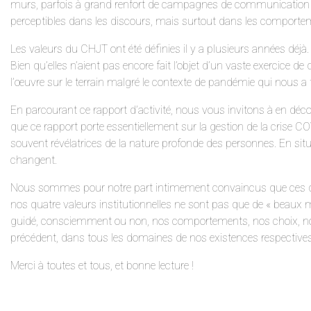
murs, parfois à grand renfort de campagnes de communication coû
perceptibles dans les discours, mais surtout dans les comportem
Les valeurs du CHJT ont été définies il y a plusieurs années déjà.
Bien qu’elles n’aient pas encore fait l’objet d’un vaste exercice d
l’œuvre sur le terrain malgré le contexte de pandémie qui nous a
En parcourant ce rapport d’activité, nous vous invitons à en déco
que ce rapport porte essentiellement sur la gestion de la crise CO
souvent révélatrices de la nature profonde des personnes. En sit
changent.
Nous sommes pour notre part intimement convaincus que ces de
nos quatre valeurs institutionnelles ne sont pas que de « beaux m
guidé, consciemment ou non, nos comportements, nos choix, nos
précédent, dans tous les domaines de nos existences respectives
Merci à toutes et tous, et bonne lecture !