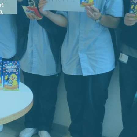
et
0.