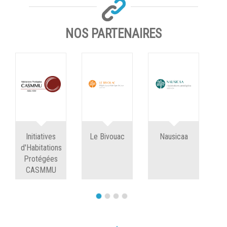
NOS PARTENAIRES
Initiatives
Le Bivouac
Nausicaa
C
d'Habitations
c
Protégées
CASMMU