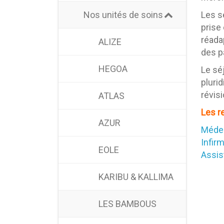
Nos unités de soins
Les s
prise
réada
ALIZE
des pa
HEGOA
Le sé
pluri
révis
ATLAS
Les r
AZUR
Médec
Infirm
EOLE
Assis
KARIBU & KALLIMA
LES BAMBOUS