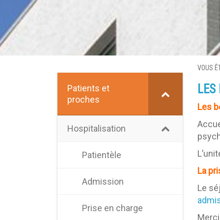
VOUS ÊT
LES
Patients et
proches
Les b
Accue
Hospitalisation
psych
L’unit
Patientèle
La pri
Admission
Le sé
admi
Prise en charge
Merci