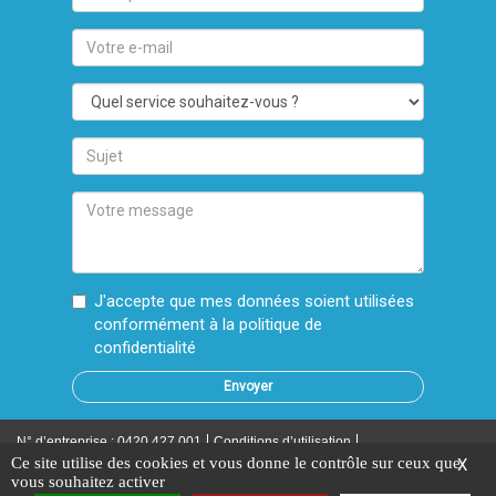
prénom
Votre
e-
mail
Quel
service
souhaitez-
Sujet
vous
?
Votre
message
J'accepte que mes données soient utilisées
conformément à la
politique de
confidentialité
N° d’entreprise : 0420.427.001
Conditions d’utilisation
Ce site utilise des cookies et vous donne le contrôle sur ceux que
X
vous souhaitez activer
Politique de confidentialité
Cookies