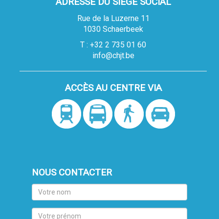
ADRESSE DU SIÈGE SOCIAL
Rue de la Luzerne 11
1030 Schaerbeek
T : +32 2 735 01 60
info@chjt.be
ACCÈS AU CENTRE VIA
NOUS CONTACTER
Votre
nom
Votre