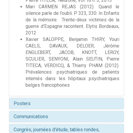
Pierre TITECA, Neurone, Vol 18 n°3, 2013
Mari CARMEN REJAS (2012). Quand le
silence parle de l’oubli. P. 323, 330. In Enfants
de la mémoire. Trente-deux victimes de la
guerre d’Espagne racontent. Elytis Bordeaux,
2012
Xavier SALOPPE, Benjamin THIRY, Youri
CAELS, DAVAUX, DELOER, Jérôme
ENGLEBERT, JACOB, KNOTT, LEROY,
SCULIER, SENYONI, Alain SEUTIN, Pierre
TITECA, VERDICQ, & Thierry PHAM (2012).
Prévalences psychiatriques de patients
internés dans les hôpitaux psychiatriques
belges francophones
Posters
Communications
Congrès, journées d'étude, tables rondes,