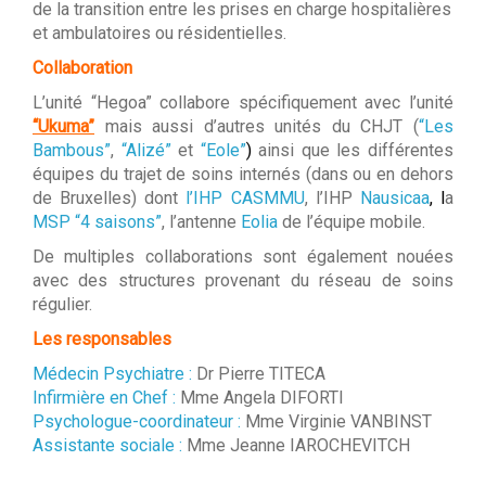
de la transition entre les prises en charge hospitalières
et ambulatoires ou résidentielles.
Collaboration
L’unité “Hegoa” collabore spécifiquement avec l’unité
“Ukuma”
mais aussi d’autres unités du CHJT (
“Les
Bambous”
,
“Alizé”
et
“Eole”
)
ainsi que les différentes
équipes du trajet de soins internés (dans ou en dehors
de Bruxelles) dont
l’IHP CASMMU
, l’IHP
Nausicaa
, l
a
MSP “4 saisons”
, l’antenne
Eolia
de l’équipe mobile.
De multiples collaborations sont également nouées
avec des structures provenant du réseau de soins
régulier.
Les responsables
Médecin Psychiatre :
Dr Pierre TITECA
Infirmière en Chef :
Mme Angela DIFORTI
Psychologue-coordinateur :
Mme Virginie VANBINST
Assistante sociale :
Mme Jeanne IAROCHEVITCH