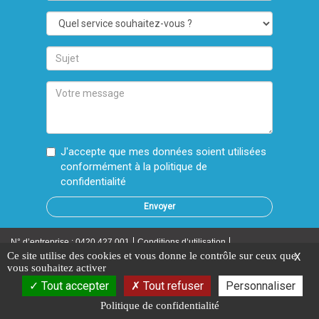
mail
Quel
service
souhaitez-
Sujet
vous
?
Votre
message
J'accepte que mes données soient utilisées
conformément à la
politique de
confidentialité
N° d’entreprise : 0420.427.001
Conditions d’utilisation
Ce site utilise des cookies et vous donne le contrôle sur ceux que
X
vous souhaitez activer
Politique de confidentialité
Cookies
Tout accepter
Tout refuser
Personnaliser
Ce site a été réalisé par
Black Hills
et Stanygraphics © 2026 - Tous droits
Politique de confidentialité
réservés