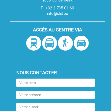
1030 Schaerbeek
T : +32 2 735 01 60
info@chjt.be
ACCÈS AU CENTRE VIA
NOUS CONTACTER
Votre
nom
Votre
prénom
Votre
e-