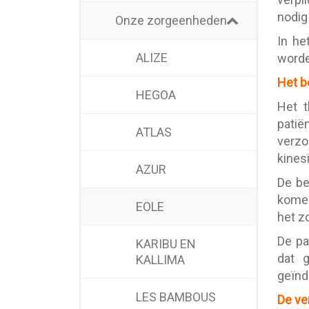
nodig
Onze zorgeenheden
In he
ALIZE
worde
Het b
HEGOA
Het t
patië
ATLAS
verzo
kines
AZUR
De be
komen
EOLE
het z
De pa
KARIBU EN
dat g
KALLIMA
geïnd
LES BAMBOUS
De ve