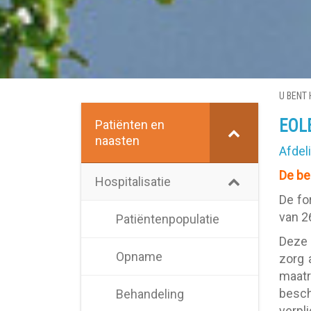
U BENT 
EOL
Patiënten en
naasten
Afdel
De be
Hospitalisatie
De fo
van 2
Patiëntenpopulatie
Deze 
Opname
zorg 
maatr
besch
Behandeling
verpl