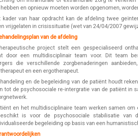
 hebben en opnieuw moeten worden opgenomen, worden
t kader van haar opdracht kan de afdeling twee geïnt
n vrijgelaten in crisissituatie (wet van 24/04/2007 gewi
ehandelingsplan van de afdeling
herapeutische project stelt een gespecialiseerd ontha
nt door een multidisciplinair team voor. Dit team bes
rgers die verschillende zorgbenaderingen aanbieden,
itherapeut en een ergotherapeut.
handeling en de begeleiding van de patiënt houdt reken
 tot de psychosociale re-intergratie van de patiënt i
orgnetwerk.
tiënt en het multidisciplinaire team werken samen om 
eschikt is voor de psychosociale stabilisatie van d
ividualiseerde begeleiding op basis van een humanistisch
rantwoordelijken