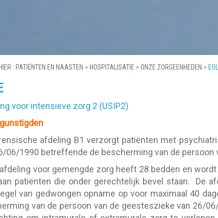
HIER :
PATIËNTEN EN NAASTEN
>
HOSPITALISATIE
>
ONZE ZORGEENHEDEN
>
EO
E
ing voor intensieve zorg 2 (USIP2)
gunstigden
rensische afdeling B1 verzorgt patiënten met psychiatr
6/06/1990 betreffende de bescherming van de persoon 
afdeling voor gemengde zorg heeft 28 bedden en wordt 
aan patiënten die onder gerechtelijk bevel staan. De a
egel van gedwongen opname op voor maximaal 40 dagen
erming van de persoon van de geesteszieke van 26/06/1
ichting om intramurale of extramurale zorg te verlenen (