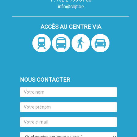
info@chjt.be
ACCÈS AU CENTRE VIA
NOUS CONTACTER
Votre
nom
Votre
prénom
Votre
e-
mail
Quel