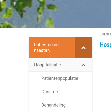
U BENT 
Hosp
Patiënten en
naasten
Hospitalisatie
Patiëntenpopulatie
Opname
Behandeling