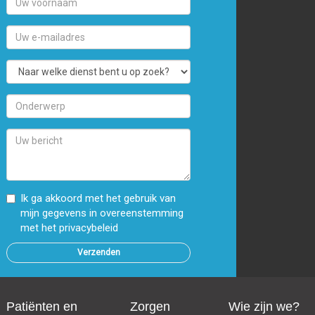
voornaam
Uw
e-
mailadres
Naar
welke
dienst
Onderwerp
bent
u
Uw
op
bericht
zoek?
Ik ga akkoord met het gebruik van
mijn gegevens in overeenstemming
met
het privacybeleid
Patiënten en
Zorgen
Wie zijn we?