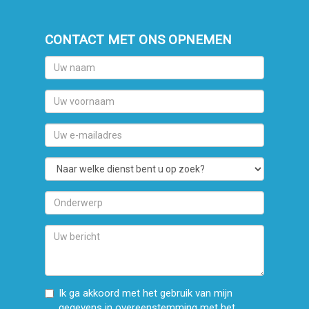
CONTACT MET ONS OPNEMEN
Uw
naam
Uw
voornaam
Uw
e-
mailadres
Naar
welke
dienst
Onderwerp
bent
u
Uw
op
bericht
zoek?
Ik ga akkoord met het gebruik van mijn
gegevens in overeenstemming met
het