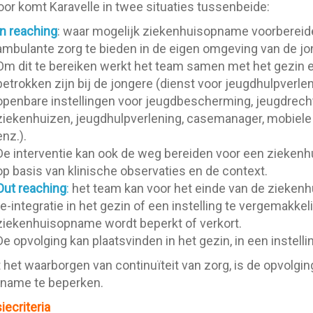
oor komt Karavelle in twee situaties tussenbeide:
In reaching
: waar mogelijk ziekenhuisopname voorbereid
ambulante zorg te bieden in de eigen omgeving van de jong
Om dit te bereiken werkt het team samen met het gezin e
betrokken zijn bij de jongere (dienst voor jeugdhulpverl
openbare instellingen voor jeugdbescherming, jeugdrechte
ziekenhuizen, jeugdhulpverlening, casemanager, mobiele
enz.).
De interventie kan ook de weg bereiden voor een ziekenh
op basis van klinische observaties en de context.
Out reaching
:
het team kan voor het einde van de zieken
re-integratie in het gezin of een instelling te vergemakkel
ziekenhuisopname wordt beperkt of verkort.
De opvolging kan plaatsvinden in het gezin, in een instell
 het waarborgen van continuïteit van zorg, is de opvolgin
name te beperken.
iecriteria