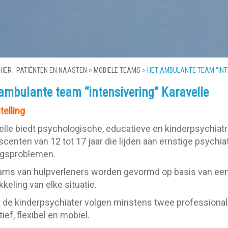
HIER :
PATIËNTEN EN NAASTEN
>
MOBIELE TEAMS
>
HET AMBULANTE TEAM “INT
ambulante team “intensivering” Karavelle
telling
elle biedt psychologische, educatieve en kinderpsychiat
scenten van 12 tot 17 jaar die lijden aan ernstige psychi
agsproblemen.
ams van hulpverleners worden gevormd op basis van een
kkeling van elke situatie.
 de kinderpsychiater volgen minstens twee professionals 
ief, flexibel en mobiel.