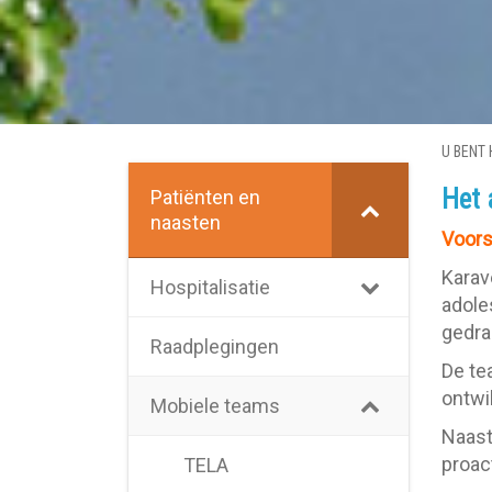
U BENT 
Het 
Patiënten en
naasten
Voors
Karav
Hospitalisatie
adole
gedr
Raadplegingen
De te
ontwi
Mobiele teams
Naast
proact
TELA