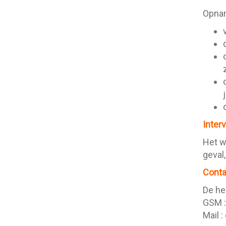
Opnam
Inter
Het w
geval
Cont
De h
GSM :
Mail :