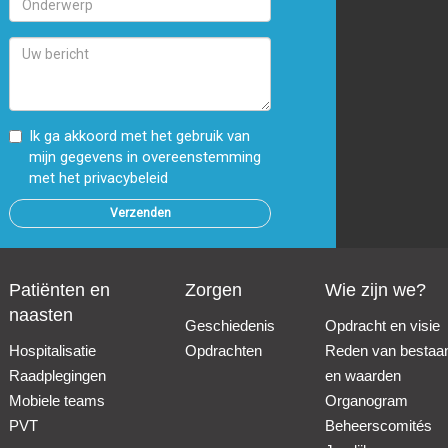
bent
u
Uw
op
bericht
zoek?
Ik ga akkoord met het gebruik van
mijn gegevens in overeenstemming
met
het privacybeleid
Patiënten en
Zorgen
Wie zijn we?
naasten
Geschiedenis
Opdracht en visie
Hospitalisatie
Opdrachten
Reden van bestaa
Raadplegingen
en waarden
Mobiele teams
Organogram
PVT
Beheerscomités