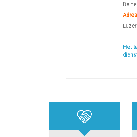
De h
Adre
Luzer
Het t
diens