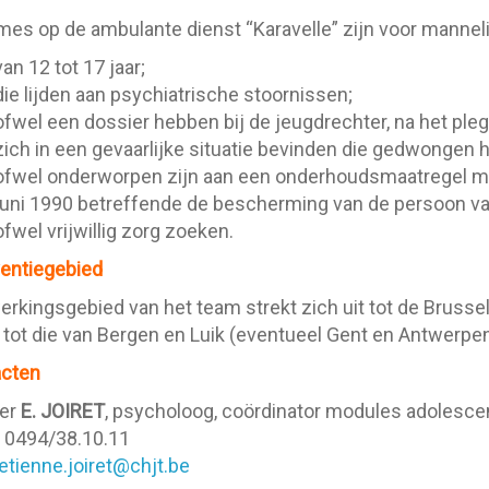
es op de ambulante dienst “Karavelle” zijn voor mannel
van 12 tot 17 jaar;
die lijden aan psychiatrische stoornissen;
ofwel een dossier hebben bij de jeugdrechter, na het pleg
zich in een gevaarlijke situatie bevinden die gedwongen h
ofwel onderworpen zijn aan een onderhoudsmaatregel m
juni 1990 betreffende de bescherming van de persoon v
ofwel vrijwillig zorg zoeken.
ventiegebied
erkingsgebied van het team strekt zich uit tot de Brusse
, tot die van Bergen en Luik (eventueel Gent en Antwerpe
acten
eer
E. JOIRET
, psycholoog, coördinator modules adolesce
 0494/38.10.11
etienne.joiret@chjt.be